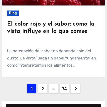
Blog
El color rojo y el sabor: cómo la
vista influye en lo que comes
La percepción del sabor no depende solo del
gusto. La vista juega un papel fundamental en
cómo interpretamos los alimentos.…
Paginación
1
2
…
74
de