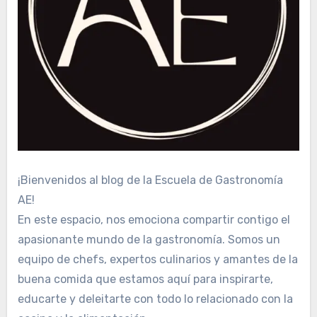
¡Bienvenidos al blog de la Escuela de Gastronomía
AE!
En este espacio, nos emociona compartir contigo el
apasionante mundo de la gastronomía. Somos un
equipo de chefs, expertos culinarios y amantes de la
buena comida que estamos aquí para inspirarte,
educarte y deleitarte con todo lo relacionado con la