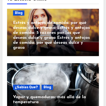
Blog
Estrés y antojos de comida: por qué
deseas dulce y grasa Estrés y antojos
de comida: 5 razones por las que
deseas dulce y grasa Estrés y antojos
de comida: por qué deseas dulce y
grasa
¿Sabias Que?
Blog
Vapor y quemaduras: más allá de la
temperatura