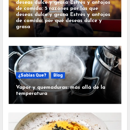
deseas dulce y grasa Estrés y antojos
de comida: 5 razones por las que
deseas dulce y grasa Estrés y antojos
de comida: por qué deseas dulce y
grasa
¿Sabias Que?
Blog
Vapor y quemaduras: más allá de la
temperatura