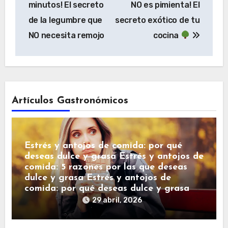
minutos! El secreto
NO es pimienta! El
entradas
de la legumbre que
secreto exótico de tu
NO necesita remojo
cocina
Artículos Gastronómicos
Estrés y antojos de comida: por qué
deseas dulce y grasa Estrés y antojos de
comida: 5 razones por las que deseas
dulce y grasa Estrés y antojos de
comida: por qué deseas dulce y grasa
29 abril, 2026