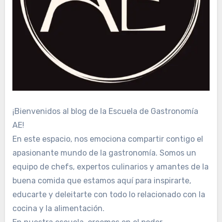
¡Bienvenidos al blog de la Escuela de Gastronomía
AE!
En este espacio, nos emociona compartir contigo el
apasionante mundo de la gastronomía. Somos un
equipo de chefs, expertos culinarios y amantes de la
buena comida que estamos aquí para inspirarte,
educarte y deleitarte con todo lo relacionado con la
cocina y la alimentación.