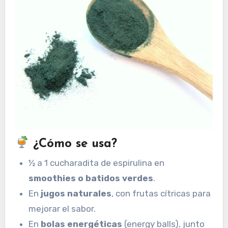
¿Cómo se usa?
½ a 1 cucharadita de espirulina en
smoothies o batidos verdes
.
En
jugos naturales
, con frutas cítricas para
mejorar el sabor.
En
bolas energéticas
(energy balls), junto