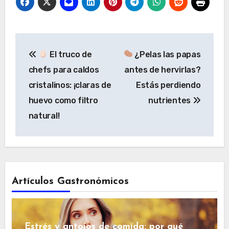
Navegación
El truco de
¿Pelas las papas
de
chefs para caldos
antes de hervirlas?
entradas
cristalinos: ¡claras de
Estás perdiendo
huevo como filtro
nutrientes
natural!
Artículos Gastronómicos
Estrés y antojos de comida: por qué