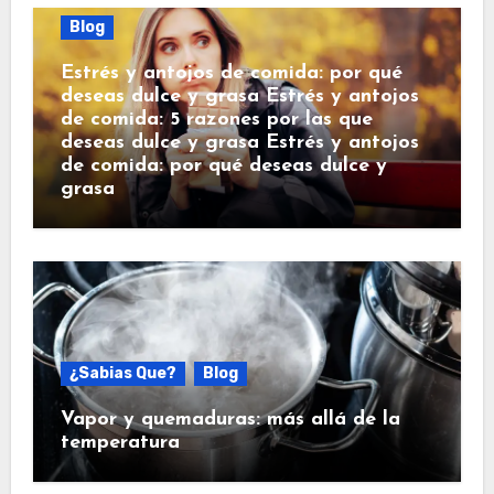
Blog
Estrés y antojos de comida: por qué
deseas dulce y grasa Estrés y antojos
de comida: 5 razones por las que
deseas dulce y grasa Estrés y antojos
de comida: por qué deseas dulce y
grasa
¿Sabias Que?
Blog
Vapor y quemaduras: más allá de la
temperatura