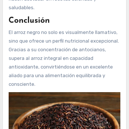
saludables.
Conclusión
El arroz negro no solo es visualmente llamativo,
sino que ofrece un perfil nutricional excepcional.
Gracias a su concentración de antocianos,
supera al arroz integral en capacidad
antioxidante, convirtiéndose en un excelente
aliado para una alimentación equilibrada y
consciente.