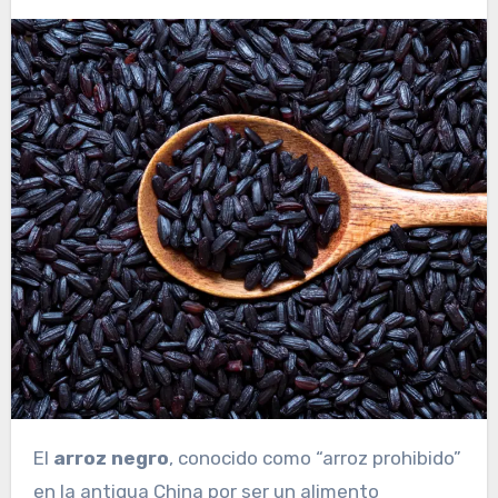
El
arroz negro
, conocido como “arroz prohibido”
en la antigua China por ser un alimento