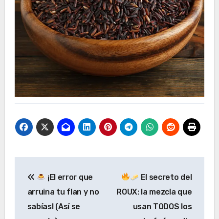
Navegación
¡El error que
El secreto del
de
arruina tu flan y no
ROUX: la mezcla que
entradas
sabías! (Así se
usan TODOS los