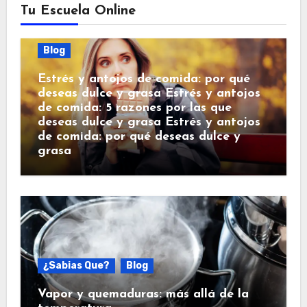
Tu Escuela Online
Blog
Estrés y antojos de comida: por qué
deseas dulce y grasa Estrés y antojos
de comida: 5 razones por las que
deseas dulce y grasa Estrés y antojos
de comida: por qué deseas dulce y
grasa
¿Sabias Que?
Blog
Vapor y quemaduras: más allá de la