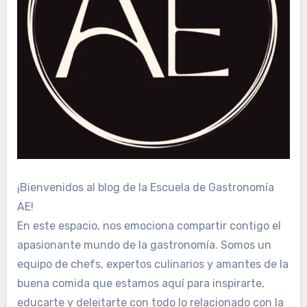
¡Bienvenidos al blog de la Escuela de Gastronomía
AE!
En este espacio, nos emociona compartir contigo el
apasionante mundo de la gastronomía. Somos un
equipo de chefs, expertos culinarios y amantes de la
buena comida que estamos aquí para inspirarte,
educarte y deleitarte con todo lo relacionado con la