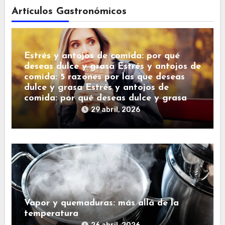
Artículos Gastronómicos
Estrés y antojos de comida: por qué
deseas dulce y grasa Estrés y antojos de
comida: 5 razones por las que deseas
dulce y grasa Estrés y antojos de
comida: por qué deseas dulce y grasa
29 abril, 2026
Vapor y quemaduras: más allá de la
temperatura