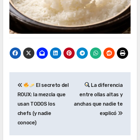
Navegación
El secreto del
La diferencia
de
ROUX: la mezcla que
entre ollas altas y
entradas
usan TODOS los
anchas que nadie te
chefs (y nadie
explicó
conoce)