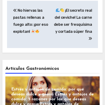
Navegación
No hiervas las
¡El secreto real
de
pastas rellenas a
del ceviche! La carne
entradas
fuego alto: ¡por eso
debe ser fresquísima
explotan!
y cortada súper fina
Artículos Gastronómicos
Estrés y antojos de comida: por qué
deseas dulce y grasa Estrés y antojos de
comida: 5 razones por las que deseas
dulce y grasa Estrés y antojos de