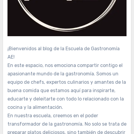
¡Bienvenidos al blog de la Escuela de Gastronomía
AE!
En este espacio, nos emociona compartir contigo el
apasionante mundo de la gastronomía. Somos un
equipo de chefs, expertos culinarios y amantes de la
buena comida que estamos aquí para inspirarte,
educarte y deleitarte con todo lo relacionado con la
cocina y la alimentación.
En nuestra escuela, creemos en el poder
transformador de la gastronomía. No solo se trata de
preparar platos deliciosos, sino también de descubrir