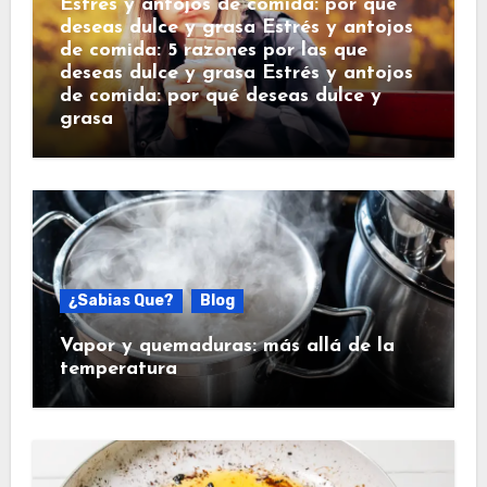
Estrés y antojos de comida: por qué
deseas dulce y grasa Estrés y antojos
de comida: 5 razones por las que
deseas dulce y grasa Estrés y antojos
de comida: por qué deseas dulce y
grasa
¿Sabias Que?
Blog
Vapor y quemaduras: más allá de la
temperatura