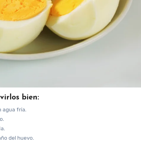
irlos bien:
 agua fría.
o.
la.
año del huevo.