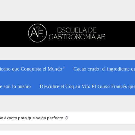
xicano que Conquista el Mundo”
Cacao crudo: el ingrediente q
re son lo mismo
Descubre el Coq au Vin: El Guiso Francés qu
po exacto para que salga perfecto