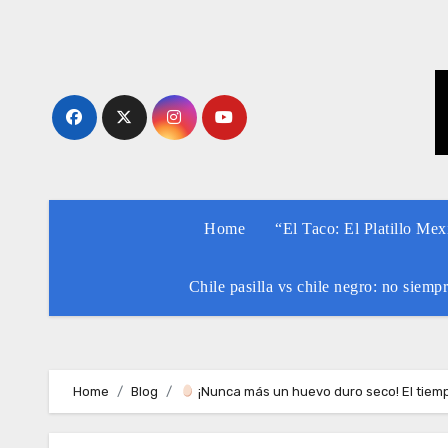
Skip
to
content
Home
“El Taco: El Platillo Me
Chile pasilla vs chile negro: no siemp
Home
Blog
¡Nunca más un huevo duro seco! El tiem