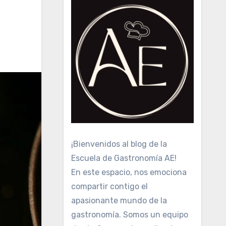
¡Bienvenidos al blog de la
Escuela de Gastronomía AE!
En este espacio, nos emociona
compartir contigo el
apasionante mundo de la
gastronomía. Somos un equipo