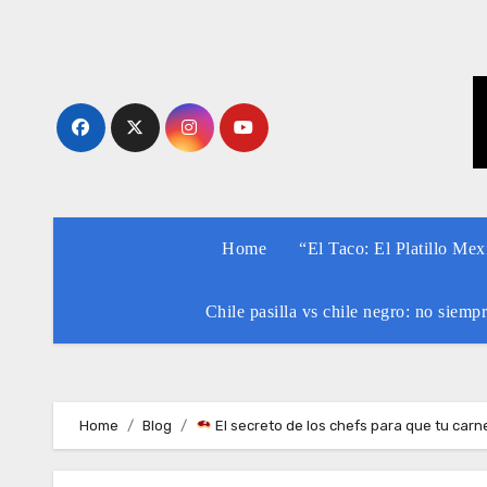
Skip
to
content
Home
“El Taco: El Platillo Me
Chile pasilla vs chile negro: no siemp
Home
Blog
El secreto de los chefs para que tu car