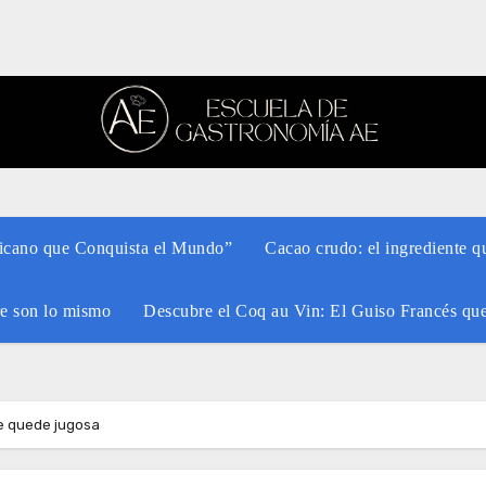
xicano que Conquista el Mundo”
Cacao crudo: el ingrediente q
re son lo mismo
Descubre el Coq au Vin: El Guiso Francés qu
ne quede jugosa