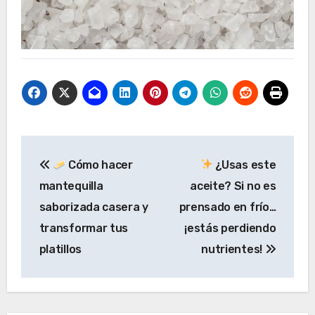
Navegación
Cómo hacer
¿Usas este
de
mantequilla
aceite? Si no es
entradas
saborizada casera y
prensado en frío…
transformar tus
¡estás perdiendo
platillos
nutrientes!