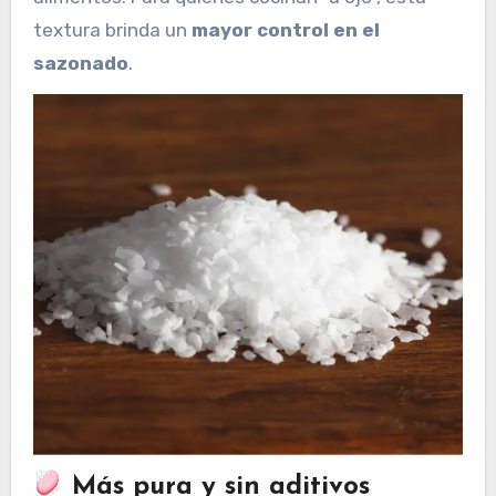
textura brinda un
mayor control en el
sazonado
.
Más pura y sin aditivos