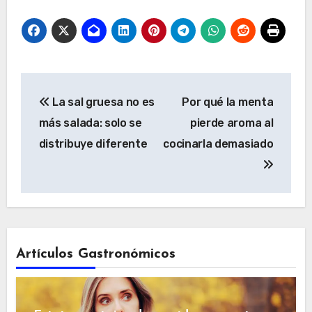
Navegación
La sal gruesa no es
Por qué la menta
de
más salada: solo se
pierde aroma al
entradas
distribuye diferente
cocinarla demasiado
Artículos Gastronómicos