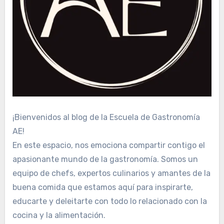
¡Bienvenidos al blog de la Escuela de Gastronomía
AE!
En este espacio, nos emociona compartir contigo el
apasionante mundo de la gastronomía. Somos un
equipo de chefs, expertos culinarios y amantes de la
buena comida que estamos aquí para inspirarte,
educarte y deleitarte con todo lo relacionado con la
cocina y la alimentación.