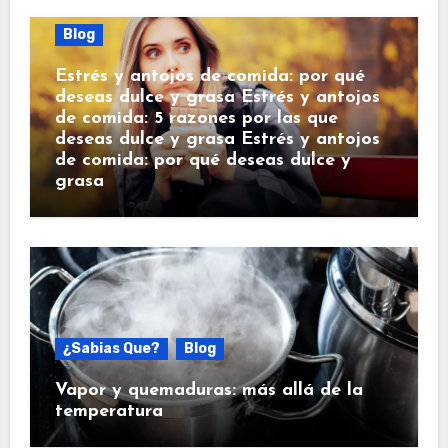
Blog
Estrés y antojos de comida: por qué
deseas dulce y grasa Estrés y antojos
de comida: 5 razones por las que
deseas dulce y grasa Estrés y antojos
de comida: por qué deseas dulce y
grasa
¿Sabias Que?
Blog
Vapor y quemaduras: más allá de la
temperatura