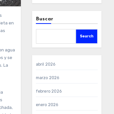
s
Buscar
ieta en
las
Search
con agua
s y se
abril 2026
s. La
marzo 2026
febrero 2026
ia
es
enero 2026
echada,