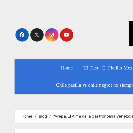
Skip
to
content
Home
“El Taco: El Platillo Me
Chile pasilla vs chile negro: no siemp
Home
Blog
“Arepa: El Alma de la Gastronomía Venezo