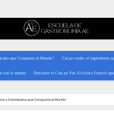
xicano que Conquista el Mundo”
Cacao crudo: el ingrediente q
re son lo mismo
Descubre el Coq au Vin: El Guiso Francés qu
lana y Colombiana que Conquista el Mundo”