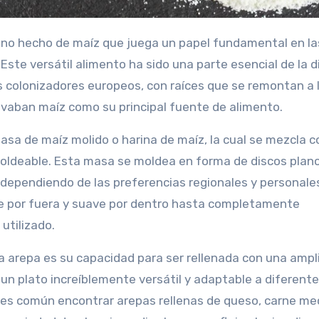
ano hecho de maíz que juega un papel fundamental en la
Este versátil alimento ha sido una parte esencial de la d
s colonizadores europeos, con raíces que se remontan a 
tivaban maíz como su principal fuente de alimento.
asa de maíz molido o harina de maíz, la cual se mezcla 
moldeable. Esta masa se moldea en forma de discos plano
cha, dependiendo de las preferencias regionales y personale
nte por fuera y suave por dentro hasta completamente
utilizado.
a arepa es su capacidad para ser rellenada con una ampl
 un plato increíblemente versátil y adaptable a diferent
, es común encontrar arepas rellenas de queso, carne m