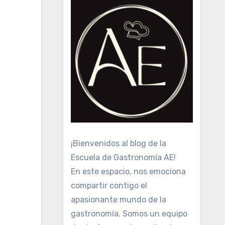
¡Bienvenidos al blog de la
Escuela de Gastronomía AE!
En este espacio, nos emociona
compartir contigo el
apasionante mundo de la
gastronomía. Somos un equipo