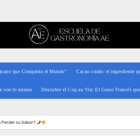
xicano que Conquista el Mundo”
Cacao crudo: el ingrediente q
re son lo mismo
Descubre el Coq au Vin: El Guiso Francés qu
n Perder su Sabor?