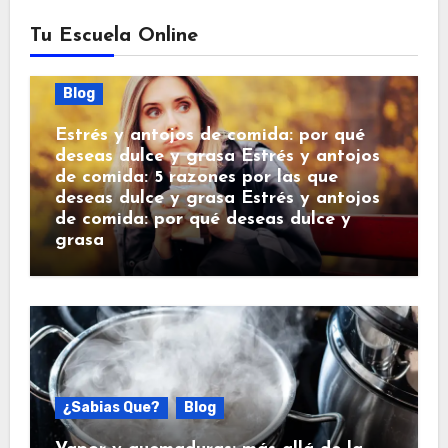
Tu Escuela Online
Blog
Estrés y antojos de comida: por qué
deseas dulce y grasa Estrés y antojos
de comida: 5 razones por las que
deseas dulce y grasa Estrés y antojos
de comida: por qué deseas dulce y
grasa
¿Sabias Que?
Blog