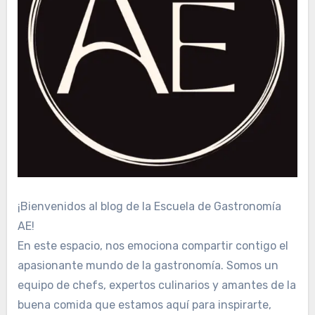
¡Bienvenidos al blog de la Escuela de Gastronomía
AE!
En este espacio, nos emociona compartir contigo el
apasionante mundo de la gastronomía. Somos un
equipo de chefs, expertos culinarios y amantes de la
buena comida que estamos aquí para inspirarte,