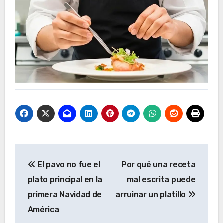
Navegación
El pavo no fue el
Por qué una receta
de
plato principal en la
mal escrita puede
entradas
primera Navidad de
arruinar un platillo
América