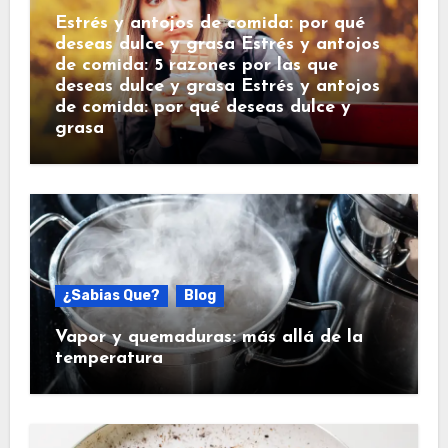
Estrés y antojos de comida: por qué
deseas dulce y grasa Estrés y antojos
de comida: 5 razones por las que
deseas dulce y grasa Estrés y antojos
de comida: por qué deseas dulce y
grasa
¿Sabias Que?
Blog
Vapor y quemaduras: más allá de la
temperatura