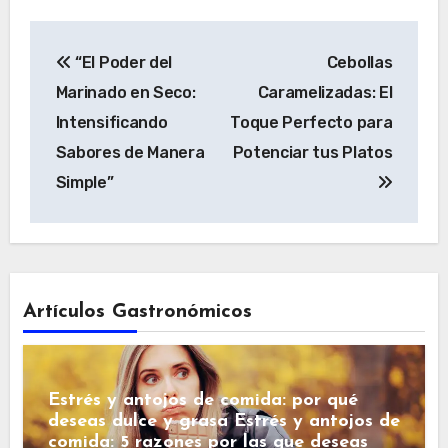
Navegación
“El Poder del
Cebollas
de
Marinado en Seco:
Caramelizadas: El
entradas
Intensificando
Toque Perfecto para
Sabores de Manera
Potenciar tus Platos
Simple”
Artículos Gastronómicos
Estrés y antojos de comida: por qué
deseas dulce y grasa Estrés y antojos de
comida: 5 razones por las que deseas