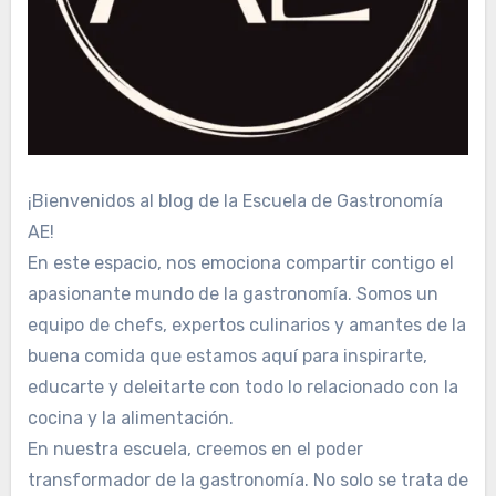
¡Bienvenidos al blog de la Escuela de Gastronomía
AE!
En este espacio, nos emociona compartir contigo el
apasionante mundo de la gastronomía. Somos un
equipo de chefs, expertos culinarios y amantes de la
buena comida que estamos aquí para inspirarte,
educarte y deleitarte con todo lo relacionado con la
cocina y la alimentación.
En nuestra escuela, creemos en el poder
transformador de la gastronomía. No solo se trata de