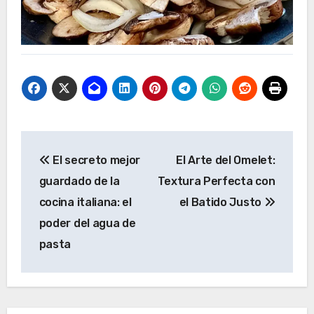
Navegación
El secreto mejor
El Arte del Omelet:
de
guardado de la
Textura Perfecta con
entradas
cocina italiana: el
el Batido Justo
poder del agua de
pasta