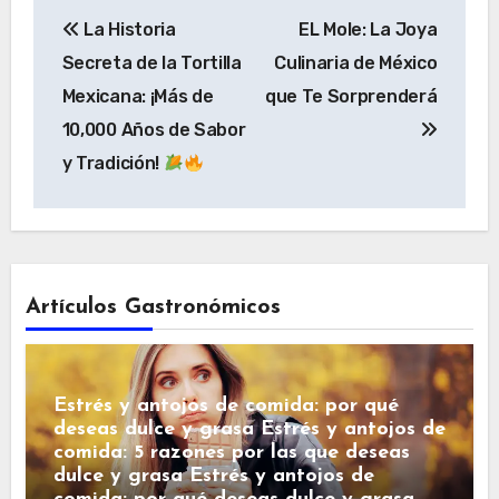
Navegación
La Historia
EL Mole: La Joya
de
Secreta de la Tortilla
Culinaria de México
entradas
Mexicana: ¡Más de
que Te Sorprenderá
10,000 Años de Sabor
y Tradición!
Artículos Gastronómicos
Estrés y antojos de comida: por qué
deseas dulce y grasa Estrés y antojos de
comida: 5 razones por las que deseas
dulce y grasa Estrés y antojos de