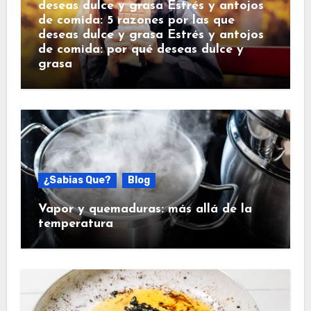
deseas dulce y grasa Estrés y antojos
de comida: 5 razones por las que
deseas dulce y grasa Estrés y antojos
de comida: por qué deseas dulce y
grasa
¿Sabias Que?
Blog
Vapor y quemaduras: más allá de la
temperatura