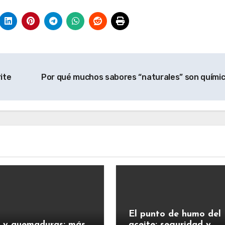
ite
Por qué muchos sabores “naturales” son quími
El punto de humo del
 y quemaduras: más
aceite: seguridad y