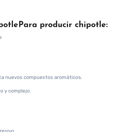
ipotlePara producir chipotle:
e
orta nuevos compuestos aromáticos.
so y complejo.
resivo