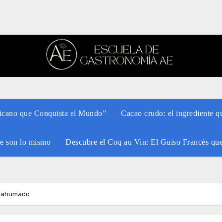
xicano que Conquista el Mundo”
Cacao crudo: el ingrediente q
re son lo mismo
Descubre el Coq au Vin: El Guiso Francés qu
ño ahumado