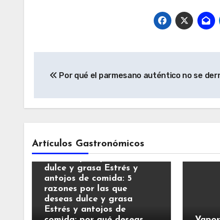
Navegación
Por qué el parmesano auténtico no se derr
de
entradas
Artículos Gastronómicos
Estrés y antojos de
comida: por qué deseas
dulce y grasa Estrés y
antojos de comida: 5
razones por las que
deseas dulce y grasa
Estrés y antojos de
comida: por qué deseas
Vapor