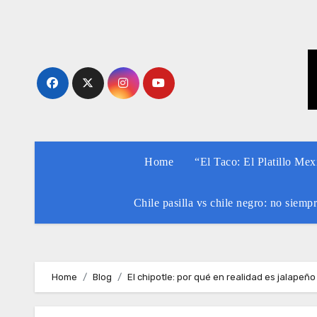
Skip
to
content
Home
“El Taco: El Platillo Me
Chile pasilla vs chile negro: no siemp
Home
Blog
El chipotle: por qué en realidad es jalape