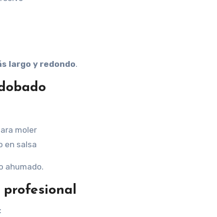
s largo y redondo
.
 adobado
para moler
o en salsa
ño ahumado.
a profesional
: