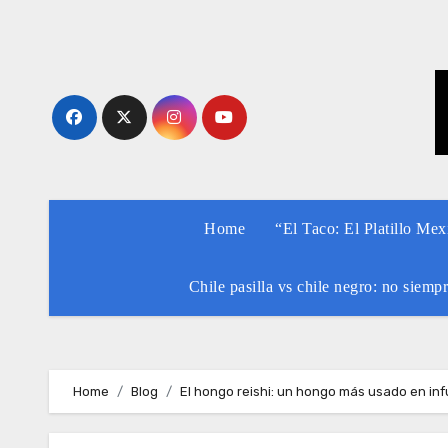
Skip
to
content
Home
“El Taco: El Platillo Me
Chile pasilla vs chile negro: no siemp
Home
Blog
El hongo reishi: un hongo más usado en in