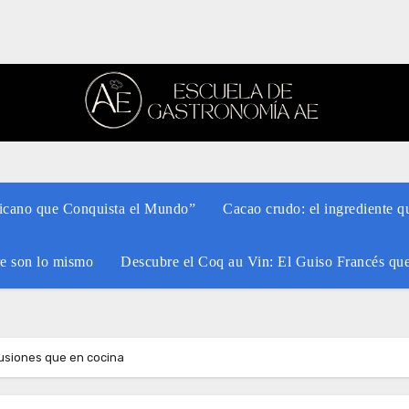
xicano que Conquista el Mundo”
Cacao crudo: el ingrediente q
re son lo mismo
Descubre el Coq au Vin: El Guiso Francés qu
fusiones que en cocina