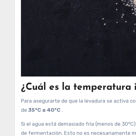
¿Cuál es la temperatura 
Para asegurarte de que la levadura se activa 
de
35°C a 40°C
.
Si el agua está demasiado fría (menos de 30°C),
de fermentación. Esto no es necesariamente m