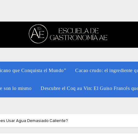
xicano que Conquista el Mundo”
Cacao crudo: el ingrediente q
re son lo mismo
Descubre el Coq au Vin: El Guiso Francés qu
ebes Usar Agua Demasiado Caliente?