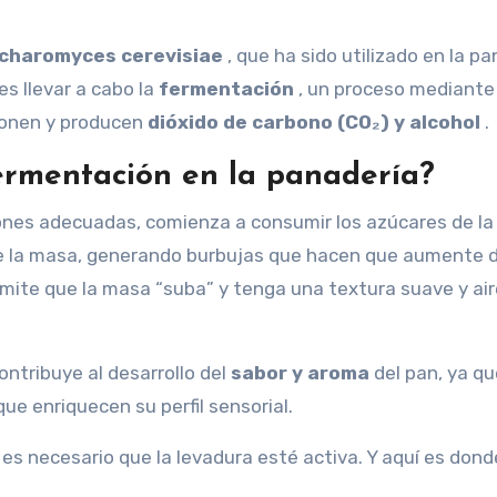
charomyces cerevisiae
, que ha sido utilizado en la p
es llevar a cabo la
fermentación
, un proceso mediante 
ponen y producen
dióxido de carbono (CO₂) y alcohol
.
ermentación en la panadería?
iones adecuadas, comienza a consumir los azúcares de la
de la masa, generando burbujas que hacen que aumente 
ermite que la masa “suba” y tenga una textura suave y ai
ntribuye al desarrollo del
sabor y aroma
del pan, ya qu
e enriquecen su perfil sensorial.
es necesario que la levadura esté activa. Y aquí es dond