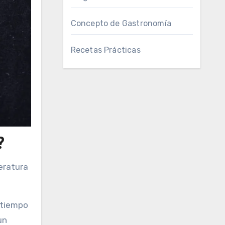
Concepto de Gastronomía
Recetas Prácticas
?
eratura
l tiempo
un