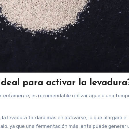
ideal para activar la levadura
correctamente, es recomendable utilizar agua a una temp
 la levadura tardará más en activarse, lo que alargará e
alo, ya que una fermentación más lenta puede generar 