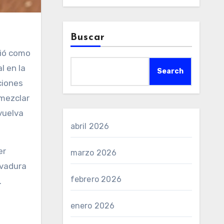
Buscar
ció como
l en la
Search
ciones
 mezclar
vuelva
abril 2026
er
marzo 2026
evadura
febrero 2026
.
enero 2026