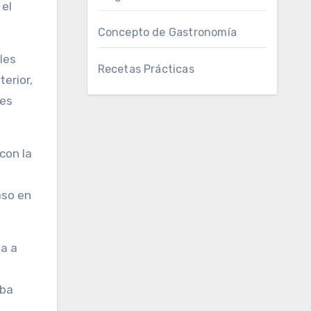
 el
Concepto de Gastronomía
les
Recetas Prácticas
erior,
tes
con la
aso en
ta a
eba