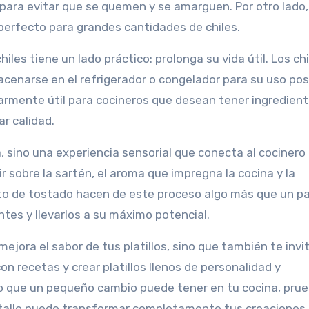
ara evitar que se quemen y se amarguen. Por otro lado,
perfecto para grandes cantidades de chiles.
les tiene un lado práctico: prolonga su vida útil. Los chi
cenarse en el refrigerador o congelador para su uso post
armente útil para cocineros que desean tener ingredien
ar calidad.
, sino una experiencia sensorial que conecta al cocinero 
ujir sobre la sartén, el aroma que impregna la cocina y la
to de tostado hacen de este proceso algo más que un p
ntes y llevarlos a su máximo potencial.
mejora el sabor de tus platillos, sino que también te invi
 recetas y crear platillos llenos de personalidad y
to que un pequeño cambio puede tener en tu cocina, pru
etalle puede transformar completamente tus creaciones