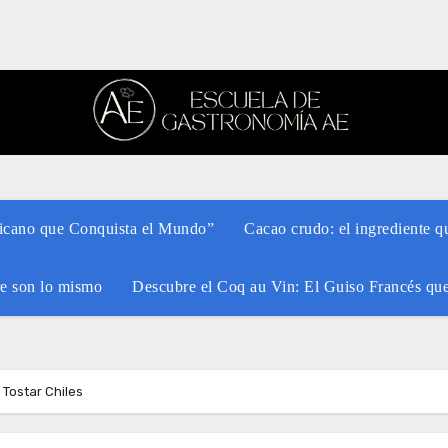
xicano que Conquista el Mundo”
Cacao crudo: el ingrediente q
re son lo mismo
Descubre el Coq au Vin: El Guiso Francés qu
 Tostar Chiles