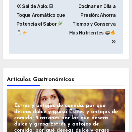
Sal de Apio: El
Cocinar en Olla a
de
Toque Aromático que
Presión: Ahorra
entradas
Potencia el Sabor
Tiempo y Conserva
Más Nutrientes
Artículos Gastronómicos
Estrés y antojos de comida: por qué
deseas dulce y grasa Estrés y antojos de
comida: 5 razones por las que deseas
dulce y grasa Estrés y antojos de
comida: por qué deseas dulce y grasa