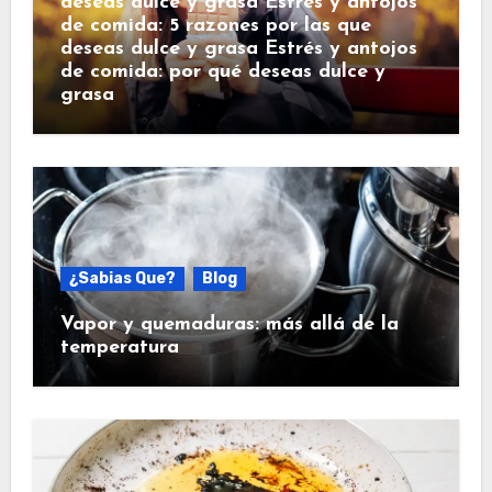
deseas dulce y grasa Estrés y antojos
de comida: 5 razones por las que
deseas dulce y grasa Estrés y antojos
de comida: por qué deseas dulce y
grasa
¿Sabias Que?
Blog
Vapor y quemaduras: más allá de la
temperatura