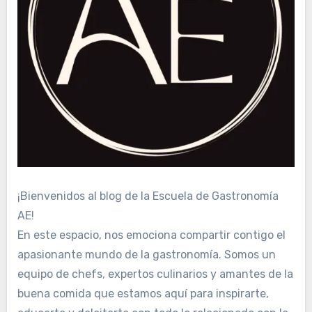
¡Bienvenidos al blog de la Escuela de Gastronomía
AE!
En este espacio, nos emociona compartir contigo el
apasionante mundo de la gastronomía. Somos un
equipo de chefs, expertos culinarios y amantes de la
buena comida que estamos aquí para inspirarte,