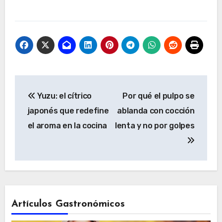
Navegación
Yuzu: el cítrico
Por qué el pulpo se
de
japonés que redefine
ablanda con cocción
entradas
el aroma en la cocina
lenta y no por golpes
Artículos Gastronómicos