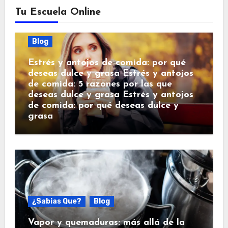
Tu Escuela Online
Blog
Estrés y antojos de comida: por qué
deseas dulce y grasa Estrés y antojos
de comida: 5 razones por las que
deseas dulce y grasa Estrés y antojos
de comida: por qué deseas dulce y
grasa
¿Sabias Que?
Blog
Vapor y quemaduras: más allá de la