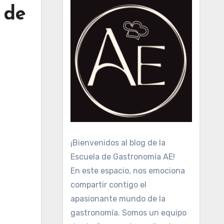
 de
¡Bienvenidos al blog de la
Escuela de Gastronomía AE!
En este espacio, nos emociona
compartir contigo el
apasionante mundo de la
gastronomía. Somos un equipo