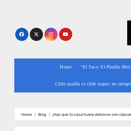
Skip
to
content
Home
“El Taco: El Platillo Me
Chile pasilla vs chile negro: no siemp
Home
Blog
¡Haz que tu casa huela delicioso con cáscar