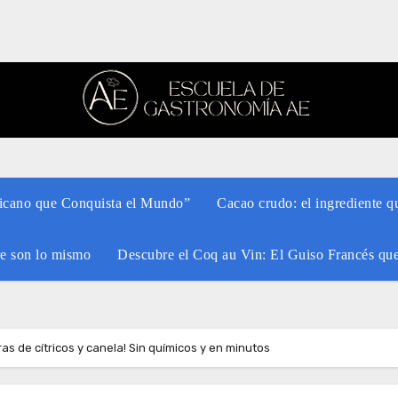
xicano que Conquista el Mundo”
Cacao crudo: el ingrediente q
re son lo mismo
Descubre el Coq au Vin: El Guiso Francés qu
as de cítricos y canela! Sin químicos y en minutos