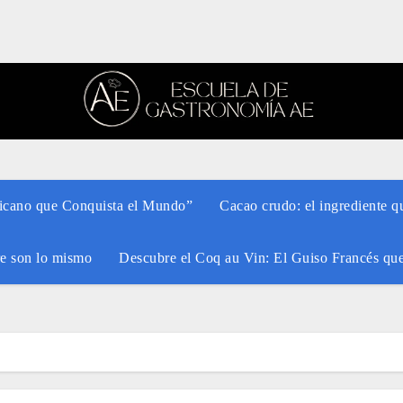
xicano que Conquista el Mundo”
Cacao crudo: el ingrediente q
re son lo mismo
Descubre el Coq au Vin: El Guiso Francés qu