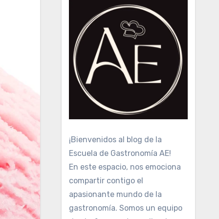
¡Bienvenidos al blog de la
Escuela de Gastronomía AE!
En este espacio, nos emociona
compartir contigo el
apasionante mundo de la
gastronomía. Somos un equipo