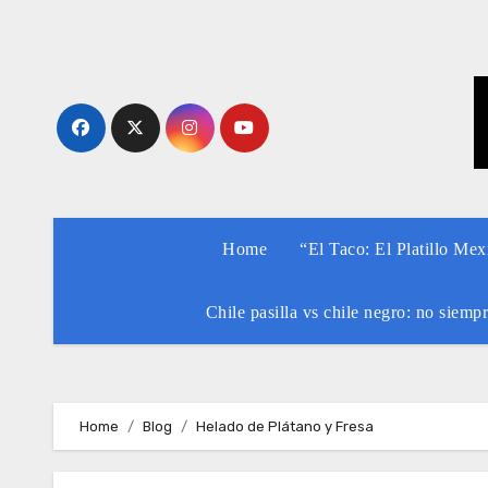
Skip
to
content
Home
“El Taco: El Platillo Me
Chile pasilla vs chile negro: no siemp
Home
Blog
Helado de Plátano y Fresa