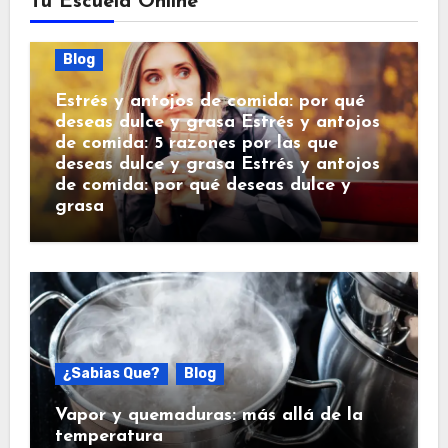
Tu Escuela Online
Blog
Estrés y antojos de comida: por qué
deseas dulce y grasa Estrés y antojos
de comida: 5 razones por las que
deseas dulce y grasa Estrés y antojos
de comida: por qué deseas dulce y
grasa
¿Sabias Que?
Blog
Vapor y quemaduras: más allá de la
temperatura