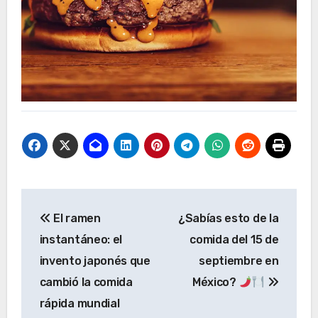
Navegación
El ramen
¿Sabías esto de la
de
instantáneo: el
comida del 15 de
entradas
invento japonés que
septiembre en
cambió la comida
México?
rápida mundial