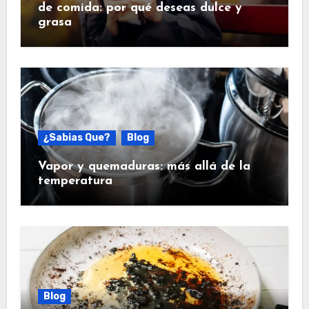
de comida: por qué deseas dulce y
grasa
¿Sabias Que?
Blog
Vapor y quemaduras: más allá de la
temperatura
Blog