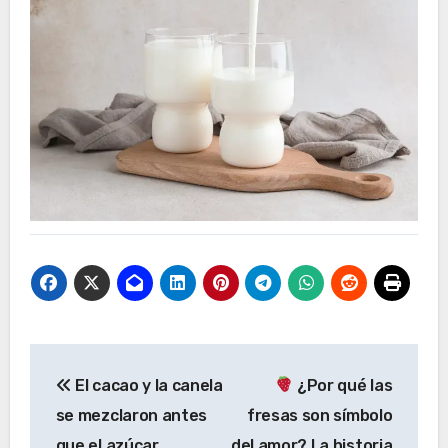
Navegación
El cacao y la canela
¿Por qué las
de
se mezclaron antes
fresas son símbolo
entradas
que el azúcar
del amor? La historia