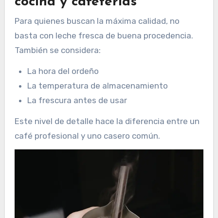
cocina y cafeterías
Para quienes buscan la máxima calidad, no
basta con leche fresca de buena procedencia.
También se considera:
La hora del ordeño
La temperatura de almacenamiento
La frescura antes de usar
Este nivel de detalle hace la diferencia entre un
café profesional y uno casero común.