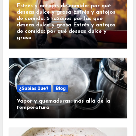
Estrés y antojos de comida: por qué
deseas dulce y grasa Estrés y antojos
de comida: 5 razones por las que
deseas dulce y grasa Estrés y antojos
de comida: por qué deseas dulce y
grasa
¿Sabias Que?
Blog
Vapor y quemaduras: más allá de la
temperatura