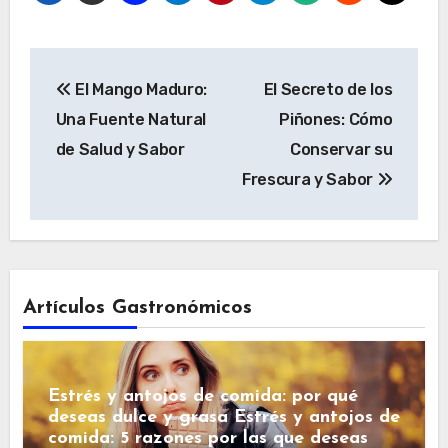
Navegación
El Mango Maduro:
El Secreto de los
de
Una Fuente Natural
Piñones: Cómo
entradas
de Salud y Sabor
Conservar su
Frescura y Sabor
Artículos Gastronómicos
Estrés y antojos de comida: por qué
deseas dulce y grasa Estrés y antojos de
comida: 5 razones por las que deseas