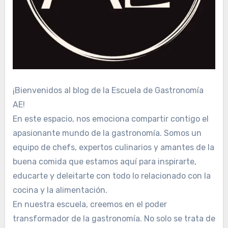
¡Bienvenidos al blog de la Escuela de Gastronomía
AE!
En este espacio, nos emociona compartir contigo el
apasionante mundo de la gastronomía. Somos un
equipo de chefs, expertos culinarios y amantes de la
buena comida que estamos aquí para inspirarte,
educarte y deleitarte con todo lo relacionado con la
cocina y la alimentación.
En nuestra escuela, creemos en el poder
transformador de la gastronomía. No solo se trata de