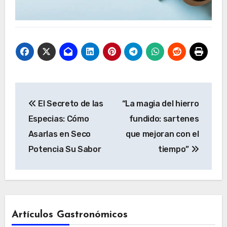
Navegación
El Secreto de las
“La magia del hierro
de
Especias: Cómo
fundido: sartenes
entradas
Asarlas en Seco
que mejoran con el
Potencia Su Sabor
tiempo”
Artículos Gastronómicos