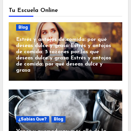
Tu Escuela Online
Blog
Estrés y antojos de comida: por qué
deseas dulce y grasa Estrés y antojos
de comida: 5 razones por las que
deseas dulce y grasa Estrés y antojos
de comida: por qué deseas dulce y
grasa
¿Sabias Que?
Blog