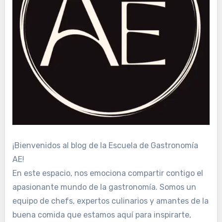
¡Bienvenidos al blog de la Escuela de Gastronomía
AE!
En este espacio, nos emociona compartir contigo el
apasionante mundo de la gastronomía. Somos un
equipo de chefs, expertos culinarios y amantes de la
buena comida que estamos aquí para inspirarte,