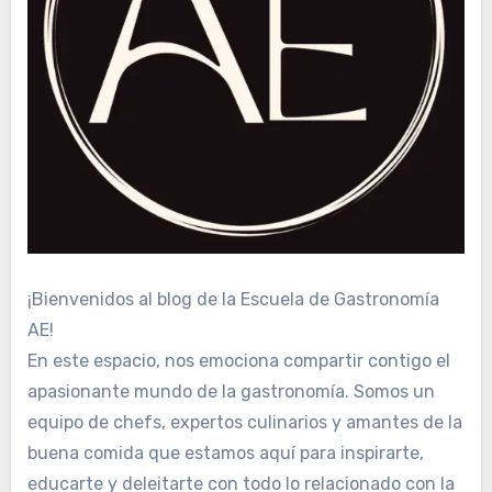
¡Bienvenidos al blog de la Escuela de Gastronomía
AE!
En este espacio, nos emociona compartir contigo el
apasionante mundo de la gastronomía. Somos un
equipo de chefs, expertos culinarios y amantes de la
buena comida que estamos aquí para inspirarte,
educarte y deleitarte con todo lo relacionado con la