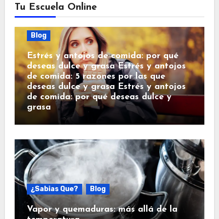
Tu Escuela Online
Blog
Estrés y antojos de comida: por qué
deseas dulce y grasa Estrés y antojos
de comida: 5 razones por las que
deseas dulce y grasa Estrés y antojos
de comida: por qué deseas dulce y
grasa
¿Sabias Que?
Blog
Vapor y quemaduras: más allá de la