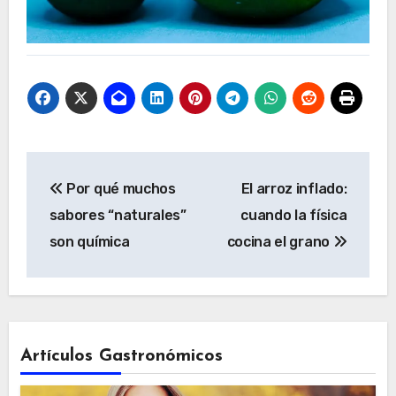
Navegación
Por qué muchos
El arroz inflado:
de
sabores “naturales”
cuando la física
entradas
son química
cocina el grano
Artículos Gastronómicos