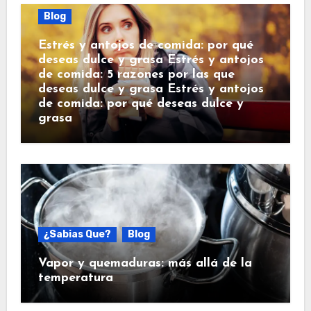
Blog
Estrés y antojos de comida: por qué
deseas dulce y grasa Estrés y antojos
de comida: 5 razones por las que
deseas dulce y grasa Estrés y antojos
de comida: por qué deseas dulce y
grasa
¿Sabias Que?
Blog
Vapor y quemaduras: más allá de la
temperatura