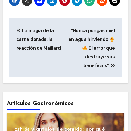
Navegación
La magia de la
“Nunca pongas miel
de
carne dorada: la
en agua hirviendo
entradas
reacción de Maillard
El error que
destruye sus
beneficios”
Artículos Gastronómicos
Estrés y antojos de comida: por qué