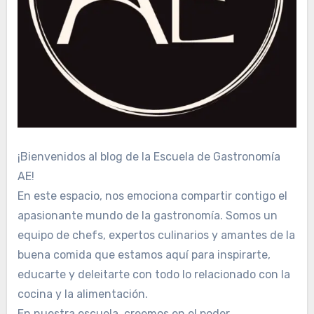
¡Bienvenidos al blog de la Escuela de Gastronomía
AE!
En este espacio, nos emociona compartir contigo el
apasionante mundo de la gastronomía. Somos un
equipo de chefs, expertos culinarios y amantes de la
buena comida que estamos aquí para inspirarte,
educarte y deleitarte con todo lo relacionado con la
cocina y la alimentación.
En nuestra escuela, creemos en el poder