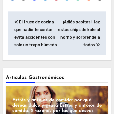
Navegación
El truco de cocina
¡Adiós papitas! Haz
de
que nadie te contó:
estos chips de kale al
entradas
evita accidentes con
horno y sorprende a
solo un trapo húmedo
todos
Artículos Gastronómicos
Estrés y antojos de comida: por qué
deseas dulce y grasa Estrés y antojos de
comida: 5 razones por las que deseas