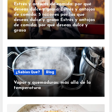
Estrés y antojos de comida: por qué
deseas dulce y grasa Estrés y antojos
de comida: 5 razones por las que
deseas dulce y grasa Estrés y antojos
de comida: por qué deseas dulce y
grasa
¿Sabias Que?
Blog
Vapor y quemaduras: más allá de la
temperatura