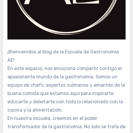
¡Bienvenidos al blog de la Escuela de Gastronomía
AE!
En este espacio, nos emociona compartir contigo el
apasionante mundo de la gastronomía. Somos un
equipo de chefs, expertos culinarios y amantes de la
buena comida que estamos aquí para inspirarte,
educarte y deleitarte con todo lo relacionado con la
cocina y la alimentación.
En nuestra escuela, creemos en el poder
transformador de la gastronomía. No solo se trata de