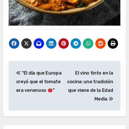
Navegación
“El día que Europa
El vino tinto en la
de
creyó que el tomate
cocina: una tradición
entradas
era venenoso
”
que viene de la Edad
Media