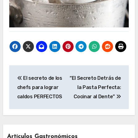
Navegación
El secreto de los
“El Secreto Detrás de
de
chefs para lograr
la Pasta Perfecta:
entradas
caldos PERFECTOS
Cocinar al Dente”
Artículos Gastronómicos