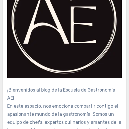
¡Bienvenidos al blog de la Escuela de Gastronomía
AE!
En este espacio, nos emociona compartir contigo el
apasionante mundo de la gastronomía. Somos un
equipo de chefs, expertos culinarios y amantes de la