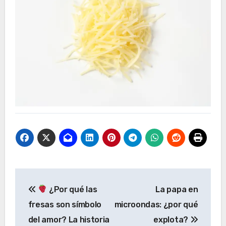
Navegación
¿Por qué las
La papa en
de
fresas son símbolo
microondas: ¿por qué
entradas
del amor? La historia
explota?