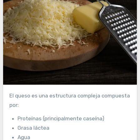
El queso es una estructura compleja compuesta
por:
Proteínas (principalmente caseína)
Grasa láctea
Agua