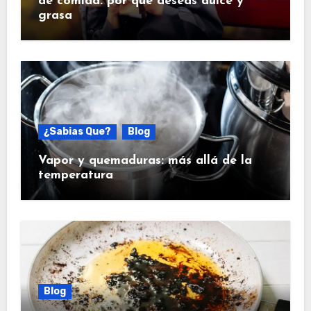
de comida: por qué deseas dulce y
grasa
¿Sabias Que?
Blog
Vapor y quemaduras: más allá de la
temperatura
Blog