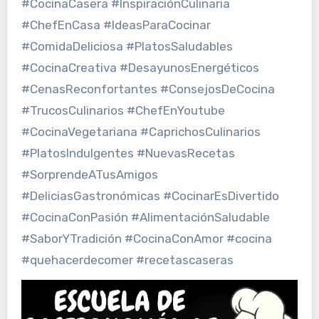
#CocinaCasera #InspiraciónCulinaria
#ChefEnCasa #IdeasParaCocinar
#ComidaDeliciosa #PlatosSaludables
#CocinaCreativa #DesayunosEnergéticos
#CenasReconfortantes #ConsejosDeCocina
#TrucosCulinarios #ChefEnYoutube
#CocinaVegetariana #CaprichosCulinarios
#PlatosIndulgentes #NuevasRecetas
#SorprendeATusAmigos
#DeliciasGastronómicas #CocinarEsDivertido
#CocinaConPasión #AlimentaciónSaludable
#SaborYTradición #CocinaConAmor #cocina
#quehacerdecomer #recetascaseras