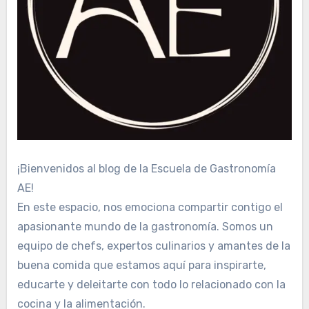
¡Bienvenidos al blog de la Escuela de Gastronomía
AE!
En este espacio, nos emociona compartir contigo el
apasionante mundo de la gastronomía. Somos un
equipo de chefs, expertos culinarios y amantes de la
buena comida que estamos aquí para inspirarte,
educarte y deleitarte con todo lo relacionado con la
cocina y la alimentación.