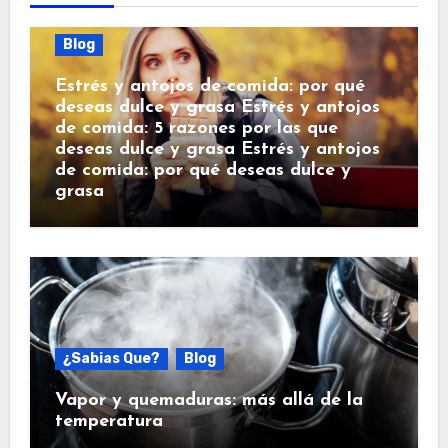
Blog
Estrés y antojos de comida: por qué
deseas dulce y grasa Estrés y antojos
de comida: 5 razones por las que
deseas dulce y grasa Estrés y antojos
de comida: por qué deseas dulce y
grasa
¿Sabias Que?
Blog
Vapor y quemaduras: más allá de la
temperatura