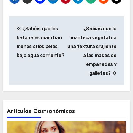
Navegación
¿Sabías que los
¿Sabías que la
de
betabeles manchan
manteca vegetal da
entradas
menos si los pelas
una textura crujiente
bajo agua corriente?
a las masas de
empanadas y
galletas?
Artículos Gastronómicos