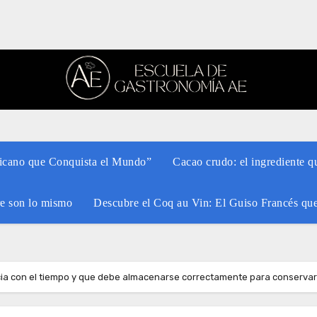
xicano que Conquista el Mundo”
Cacao crudo: el ingrediente q
re son lo mismo
Descubre el Coq au Vin: El Guiso Francés qu
ncia con el tiempo y que debe almacenarse correctamente para conserva