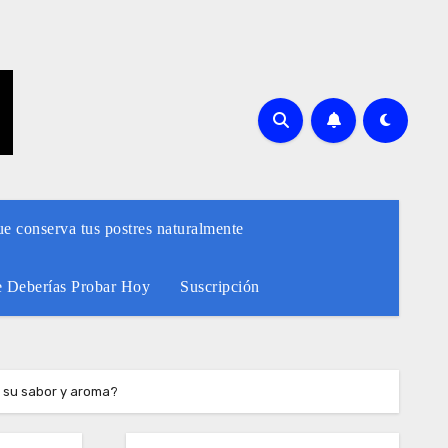
ue conserva tus postres naturalmente
e Deberías Probar Hoy
Suscripción
r su sabor y aroma?