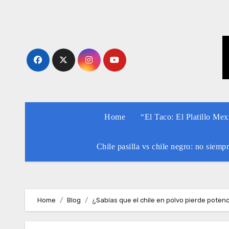
Skip
to
content
Home
“El Taco: El Platillo Me
Chile pasilla vs chile negro: no siemp
Home
Blog
¿Sabías que el chile en polvo pierde pote