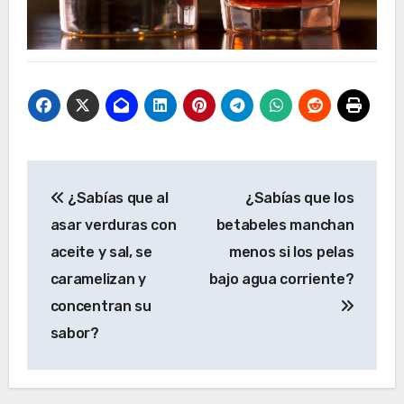
Navegación
¿Sabías que al
¿Sabías que los
de
asar verduras con
betabeles manchan
entradas
aceite y sal, se
menos si los pelas
caramelizan y
bajo agua corriente?
concentran su
sabor?