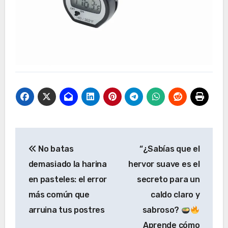
Navegación
No batas
“¿Sabías que el
de
demasiado la harina
hervor suave es el
entradas
en pasteles: el error
secreto para un
más común que
caldo claro y
arruina tus postres
sabroso?
Aprende cómo