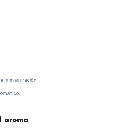
te la maduración
romático.
el aroma