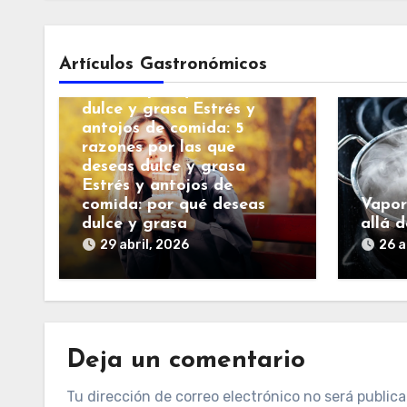
Artículos Gastronómicos
Estrés y antojos de
comida: por qué deseas
dulce y grasa Estrés y
antojos de comida: 5
razones por las que
deseas dulce y grasa
Estrés y antojos de
comida: por qué deseas
Vapor
dulce y grasa
allá 
29 abril, 2026
26 a
Deja un comentario
Tu dirección de correo electrónico no será publica