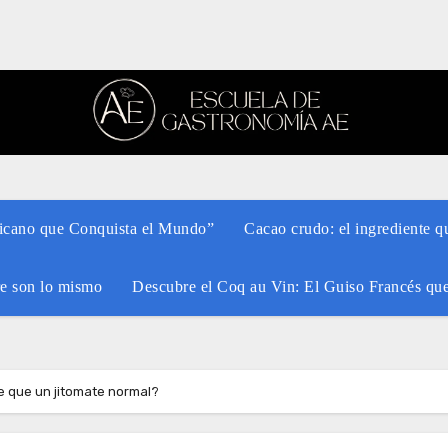
xicano que Conquista el Mundo”
Cacao crudo: el ingrediente q
re son lo mismo
Descubre el Coq au Vin: El Guiso Francés qu
e que un jitomate normal?