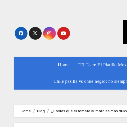
Skip
to
content
Home
“El Taco: El Platillo Me
Chile pasilla vs chile negro: no siemp
Home
Blog
¿Sabías que el tomate kumato es más dulc