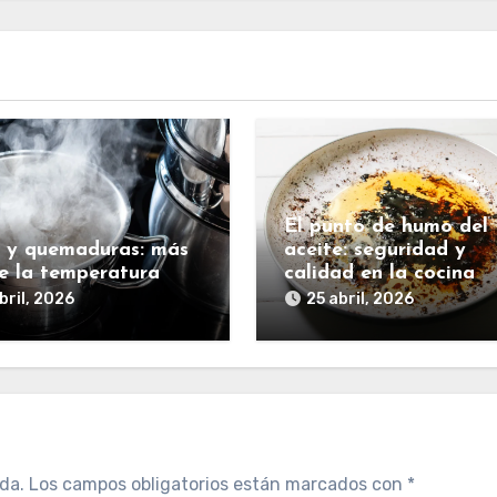
El punto de humo del
 y quemaduras: más
aceite: seguridad y
de la temperatura
calidad en la cocina
bril, 2026
25 abril, 2026
da.
Los campos obligatorios están marcados con
*