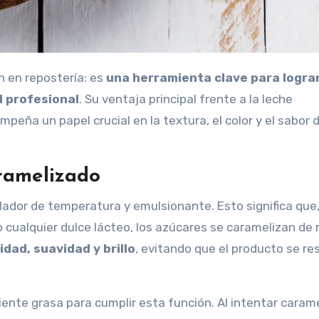
n en repostería: es
una herramienta clave para logra
l profesional
. Su ventaja principal frente a la leche
eña un papel crucial en la textura, el color y el sabor 
aramelizado
ador de temperatura y emulsionante. Esto significa que,
s o cualquier dulce lácteo, los azúcares se caramelizan d
dad, suavidad y brillo
, evitando que el producto se re
ente grasa para cumplir esta función. Al intentar carame