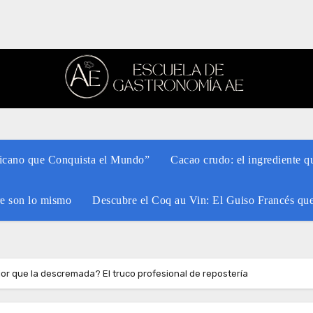
xicano que Conquista el Mundo”
Cacao crudo: el ingrediente q
re son lo mismo
Descubre el Coq au Vin: El Guiso Francés qu
or que la descremada? El truco profesional de repostería