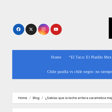
Skip
to
content
Home
“El Taco: El Platillo Me
Chile pasilla vs chile negro: no siemp
Home
Blog
¿Sabías que la leche entera carameliza mej