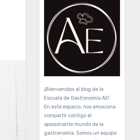
¡Bienvenidos al blog de la
Escuela de Gastronomía AE!
En este espacio, nos emociona
compartir contigo el
apasionante mundo de la
gastronomía. Somos un equipo