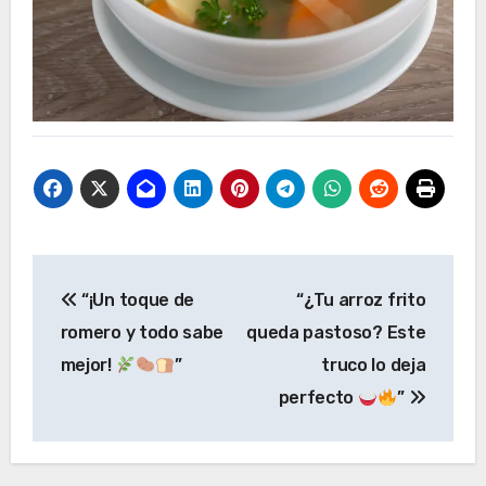
Navegación
“¡Un toque de
“¿Tu arroz frito
de
romero y todo sabe
queda pastoso? Este
entradas
mejor!
”
truco lo deja
perfecto
”