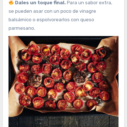
Dales un toque final.
Para un sabor extra,
se pueden asar con un poco de vinagre
balsámico o espolvorearlos con queso
parmesano.