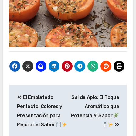
Navegación
El Emplatado
Sal de Apio: El Toque
de
Perfecto: Colores y
Aromático que
entradas
Presentación para
Potencia el Sabor
Mejorar el Sabor