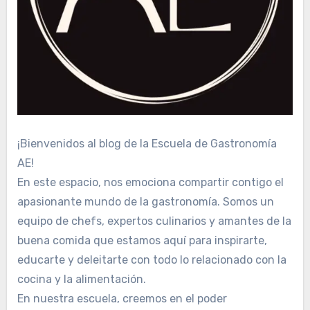
¡Bienvenidos al blog de la Escuela de Gastronomía
AE!
En este espacio, nos emociona compartir contigo el
apasionante mundo de la gastronomía. Somos un
equipo de chefs, expertos culinarios y amantes de la
buena comida que estamos aquí para inspirarte,
educarte y deleitarte con todo lo relacionado con la
cocina y la alimentación.
En nuestra escuela, creemos en el poder