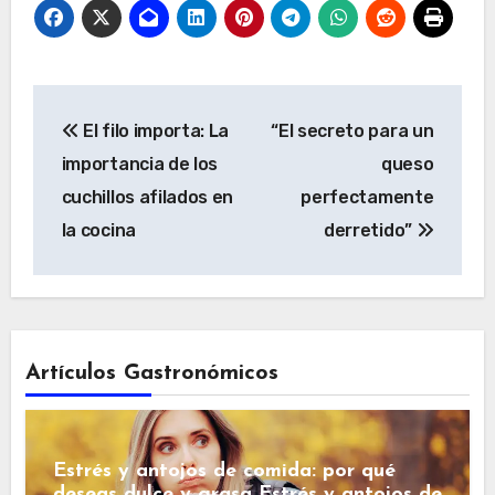
Navegación
El filo importa: La
“El secreto para un
de
importancia de los
queso
entradas
cuchillos afilados en
perfectamente
la cocina
derretido”
Artículos Gastronómicos
Estrés y antojos de comida: por qué
deseas dulce y grasa Estrés y antojos de